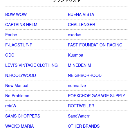
ブランドリスト
BOW WOW
BUENA VISTA
CAPTAINS HELM
CHALLENGER
Eanbe
exodus
F-LAGSTUF-F
FAST FOUNDATION RACING
GDC
Kuumba
LEVI’S VINTAGE CLOTHING
MINEDENIM
N.HOOLYWOOD
NEIGHBORHOOD
New Manual
nonnative
No Problemo
PORKCHOP GARAGE SUPPLY
retaW
ROTTWEILER
SAMS CHOPPERS
SandWaterr
WACKO MARIA
OTHER BRANDS