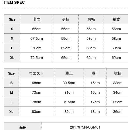
ITEM SPEC
着丈
身幅
肩幅
袖丈
Size
65cm
56cm
56cm
56cm
S
67.5cm
59cm
58cm
58cm
M
70cm
62cm
60cm
60cm
L
72.5cm
65cm
62cm
62cm
XL
ウエスト
股上
股下
裾幅
Size
68cm
30.5cm
15cm
33cm
S
73cm
31cm
16cm
34cm
M
78cm
31.5cm
17cm
35cm
L
83cm
32cm
18cm
36cm
XL
2617975N-CSM01
品番