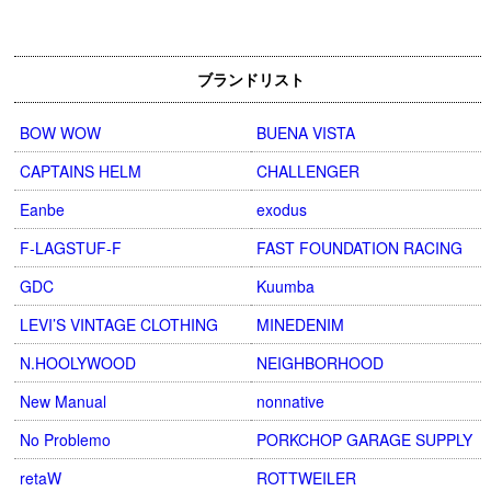
ブランドリスト
BOW WOW
BUENA VISTA
CAPTAINS HELM
CHALLENGER
Eanbe
exodus
F-LAGSTUF-F
FAST FOUNDATION RACING
GDC
Kuumba
LEVI’S VINTAGE CLOTHING
MINEDENIM
N.HOOLYWOOD
NEIGHBORHOOD
New Manual
nonnative
No Problemo
PORKCHOP GARAGE SUPPLY
retaW
ROTTWEILER