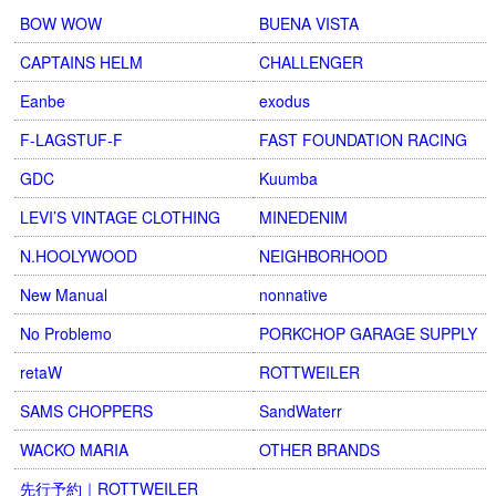
BOW WOW
BUENA VISTA
CAPTAINS HELM
CHALLENGER
Eanbe
exodus
F-LAGSTUF-F
FAST FOUNDATION RACING
GDC
Kuumba
LEVI’S VINTAGE CLOTHING
MINEDENIM
N.HOOLYWOOD
NEIGHBORHOOD
New Manual
nonnative
No Problemo
PORKCHOP GARAGE SUPPLY
retaW
ROTTWEILER
SAMS CHOPPERS
SandWaterr
WACKO MARIA
OTHER BRANDS
先行予約｜ROTTWEILER