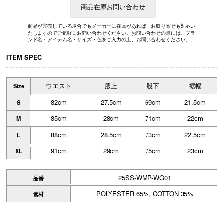
ITEM SPEC
ウエスト
股上
股下
裾幅
Size
82cm
27.5cm
69cm
21.5cm
S
85cm
28cm
71cm
22cm
M
88cm
28.5cm
73cm
22.5cm
L
91cm
29cm
75cm
23cm
XL
25SS-WMP-WG01
品番
POLYESTER 65%, COTTON 35%
素材