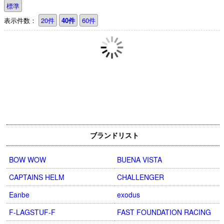
標準
表示件数：
20件
40件
60件
ブランドリスト
BOW WOW
BUENA VISTA
CAPTAINS HELM
CHALLENGER
Eanbe
exodus
F-LAGSTUF-F
FAST FOUNDATION RACING