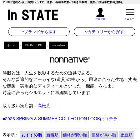
11,000円(税込)以上お買い上げで、送料・各種手数料(代引き手数料、後払い決済手数料等)無料。
会員登録
メニュー
ブランドから探す
カテゴリーから探す
ホーム
>
BRAND LIST
>
nonnative
洋服とは、人生を投影するための道具である。
そんな普遍的なアーカイヴ(道具)の中から、用途に合った生地・丈夫
な縫製・実用的なディティールといった「機能」を抽出。
時流に合ったシルエットに再編集しています。
取り扱い実店舗…
高松店
■2026 SPRING & SUMMER COLLECTION LOOKはコチラ
表示順：
おすすめ順
新着順
価格が安い順
価格が高い順
更新順