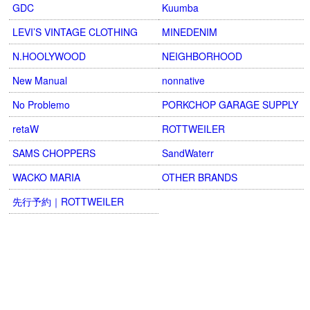
GDC
Kuumba
LEVI’S VINTAGE CLOTHING
MINEDENIM
N.HOOLYWOOD
NEIGHBORHOOD
New Manual
nonnative
No Problemo
PORKCHOP GARAGE SUPPLY
retaW
ROTTWEILER
SAMS CHOPPERS
SandWaterr
WACKO MARIA
OTHER BRANDS
先行予約｜ROTTWEILER