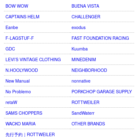
BOW WOW
BUENA VISTA
CAPTAINS HELM
CHALLENGER
Eanbe
exodus
F-LAGSTUF-F
FAST FOUNDATION RACING
GDC
Kuumba
LEVI’S VINTAGE CLOTHING
MINEDENIM
N.HOOLYWOOD
NEIGHBORHOOD
New Manual
nonnative
No Problemo
PORKCHOP GARAGE SUPPLY
retaW
ROTTWEILER
SAMS CHOPPERS
SandWaterr
WACKO MARIA
OTHER BRANDS
先行予約｜ROTTWEILER