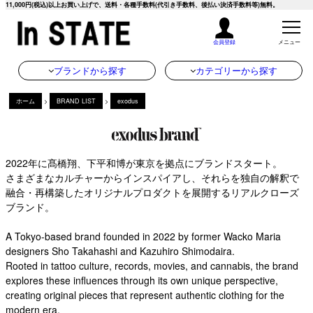
11,000円(税込)以上お買い上げで、送料・各種手数料(代引き手数料、後払い決済手数料等)無料。
会員登録
メニュー
ブランドから探す
カテゴリーから探す
ホーム
>
BRAND LIST
>
exodus
2022年に髙橋翔、下平和博が東京を拠点にブランドスタート。
さまざまなカルチャーからインスパイアし、それらを独自の解釈で
融合・再構築したオリジナルプロダクトを展開するリアルクローズ
ブランド。
A Tokyo-based brand founded in 2022 by former Wacko Maria
designers Sho Takahashi and Kazuhiro Shimodaira.
Rooted in tattoo culture, records, movies, and cannabis, the brand
explores these influences through its own unique perspective,
creating original pieces that represent authentic clothing for the
modern era.